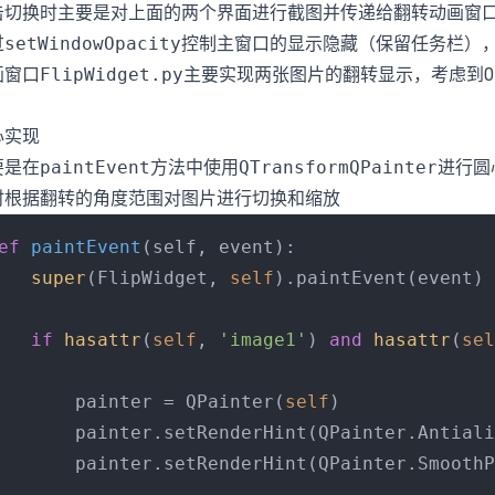
击切换时主要是对上面的两个界面进行截图并传递给翻转动画窗
过
setWindowOpacity
控制主窗口的显示隐藏（保留任务栏）
画窗口
FlipWidget.py
主要实现两张图片的翻转显示，考虑到0-
心实现
要是在
paintEvent
方法中使用
QTransformQPainter
进行圆
时根据翻转的角度范围对图片进行切换和缩放
ef
paintEvent
(
self, event
):

super
(FlipWidget, 
self
).paintEvent(event)

if
hasattr
(
self
, 
'image1'
) 
and
hasattr
(
sel
       painter = QPainter(
self
)

       painter.setRenderHint(QPainter.Antiali
       painter.setRenderHint(QPainter.SmoothP