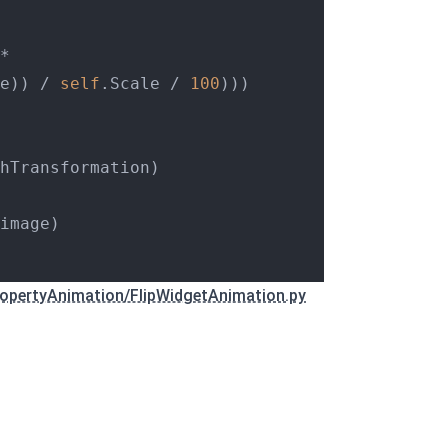
*

e)) / 
self
.Scale / 
100
)))

hTransformation)

image)

opertyAnimation/FlipWidgetAnimation.py