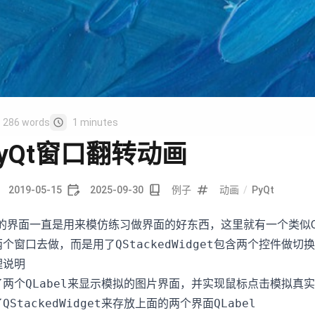
286 words
1 minutes
PyQt窗口翻转动画
2019-05-15
2025-09-30
例子
动画
/
PyQt
Q的界面一直是用来模仿练习做界面的好东西，这里就有一个类似
两个窗口去做，而是用了
QStackedWidget
包含两个控件做切换
理说明
了两个
QLabel
来显示模拟的图片界面，并实现鼠标点击模拟真实
了
QStackedWidget
来存放上面的两个界面
QLabel