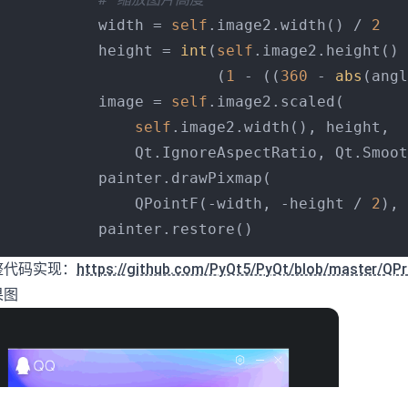
           width = 
self
.image2.width() / 
2
           height = 
int
(
self
.image2.height() 
                        (
1
 - ((
360
 - 
abs
(angl
           image = 
self
.image2.scaled(

self
.image2.width(), height,

               Qt.IgnoreAspectRatio, Qt.Smoot
           painter.drawPixmap(

               QPointF(-width, -height / 
2
), 
           painter.restore()
整代码实现：
https://github.com/PyQt5/PyQt/blob/master/QPr
果图