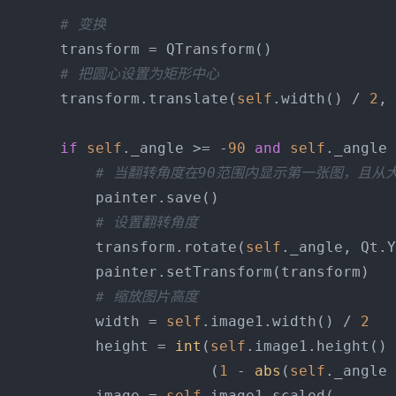
# 变换
       transform = QTransform()

# 把圆心设置为矩形中心
       transform.translate(
self
.width() / 
2
, 
if
self
._angle >= -
90
and
self
._angle 
# 当翻转角度在90范围内显示第一张图，且从
           painter.save()

# 设置翻转角度
           transform.rotate(
self
._angle, Qt.Y
           painter.setTransform(transform)

# 缩放图片高度
           width = 
self
.image1.width() / 
2
           height = 
int
(
self
.image1.height() 
                        (
1
 - 
abs
(
self
._angle 
           image = 
self
.image1.scaled(
