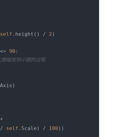
self
.height() / 
2
)

<= 
90
:

大图缩放到小图的过程
Axis)

*

/ 
self
.Scale) / 
100
))
