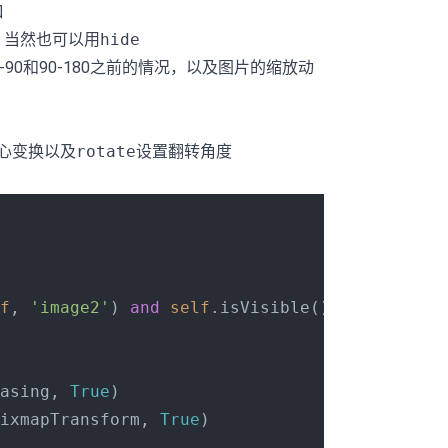
口
，当然也可以用
hide
90和90-180之前的情况，以及图片的缩放动
心变换以及
rotate
设置翻转角度
f
, 
'image2'
) 
and
self
.isVisible():

asing, 
True
)

ixmapTransform, 
True
)
