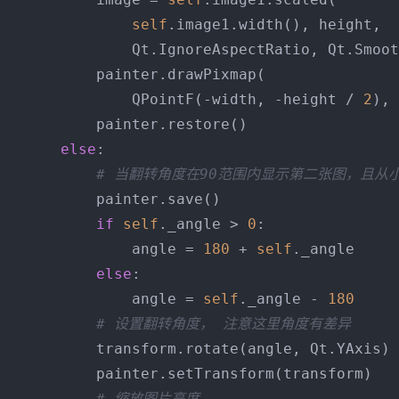
self
.image1.width(), height,

               Qt.IgnoreAspectRatio, Qt.Smoot
           painter.drawPixmap(

               QPointF(-width, -height / 
2
), 
           painter.restore()

else
:

# 当翻转角度在90范围内显示第二张图，且从
           painter.save()

if
self
._angle > 
0
:

               angle = 
180
 + 
self
._angle

else
:

               angle = 
self
._angle - 
180
# 设置翻转角度， 注意这里角度有差异
           transform.rotate(angle, Qt.YAxis)

           painter.setTransform(transform)

# 缩放图片高度