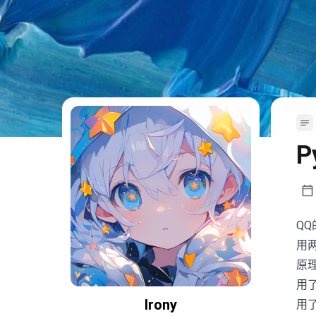
Q
用
原
用
Irony
用