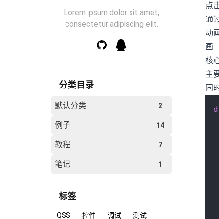
点
Lorem ipsum dolor sit amet,
通
consectetur adipiscing elit.
动
画
核
主
分类目录
同
默认分类
2
d
例子
14
教程
7
笔记
1
 
 
标签
 
QSS
控件
调试
测试