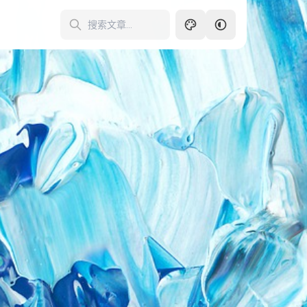
暗色
250
亮色
跟随系统