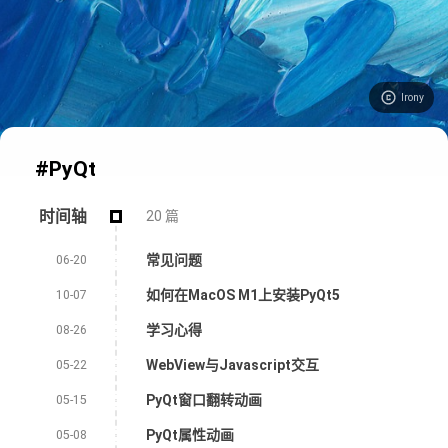
Irony
#PyQt
时间轴
20 篇
常见问题
06-20
如何在MacOS M1上安装PyQt5
10-07
学习心得
08-26
WebView与Javascript交互
05-22
PyQt窗口翻转动画
05-15
PyQt属性动画
05-08