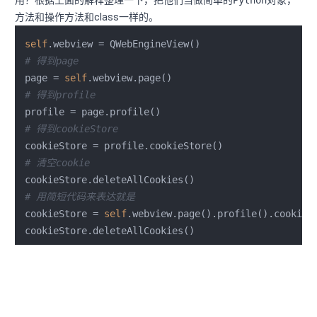
用？根据上面的解释整理一下，把他们当做简单的
Python
对象，
方法和操作方法和class一样的。
self
# 得到page
page = 
self
# 得到profile
# 得到cookieStore
# 清空cookie
# 用简短代码来表达就是
cookieStore = 
self
.webview.page().profile().cookieSt
cookieStore.deleteAllCookies()
异常调试
可能有时候由于粗心，或者调用了一些非法函数，参数错误等会导
致程序出现一些异常，首先第一步复制最后一行的错误去百度或者
谷歌搜索，大多时候能找到问题所在。其次如果搜索不到或者自己