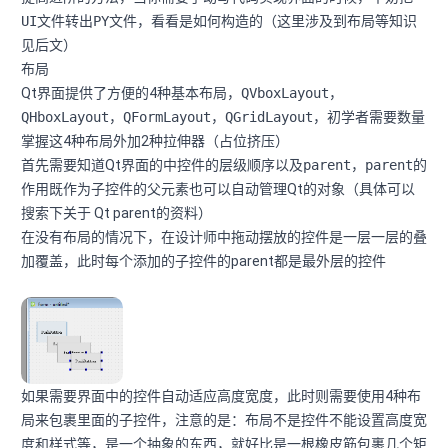
UI
文件转出
PY
文件，看看是如何构造的（这里涉及到布局等知识
见后文）
布局
Qt界面提供了方便的4种基本布局，
QVboxLayout，
QHboxLayout，QFormLayout，QGridLayout
，初学者需要数量
掌握这4种布局外加2种拉伸器（占位挤压）
首先需要知道Qt界面的中控件的层级顺序以及
parent
，
parent
的
作用既作为子控件的父元素也可以自动管理Qt的对象（具体可以
搜索下关于 Qt parent的资料）
在没有布局的情况下，在设计师中拖动摆放的控件是一层一层的叠
加覆盖，此时每个添加的子控件的parent都是最外层的控件
如果需要界面中的控件自动适应高度宽度，此时则需要使用4种布
局来包裹里面的子控件，注意的是：布局不是控件不能设置高度宽
度和样式等，是一个抽象的东西，就好比是一根橡皮筋包裹几个矩