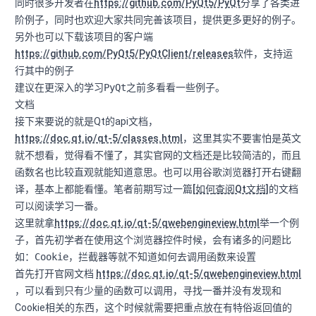
同时很多开发者在
https://github.com/PyQt5/PyQt
分享了各类进
阶例子，同时也欢迎大家共同完善该项目，提供更多更好的例子。
另外也可以下载该项目的客户端
https://github.com/PyQt5/PyQtClient/releases
软件，支持运
行其中的例子
建议在更深入的学习
PyQt
之前多看看一些例子。
文档
接下来要说的就是Qt的api文档，
https://doc.qt.io/qt-5/classes.html
，这里其实不要害怕是英文
就不想看，觉得看不懂了，其实官网的文档还是比较简洁的，而且
函数名也比较直观就能知道意思。也可以用谷歌浏览器打开右键翻
译，基本上都能看懂。笔者前期写过一篇
[如何查阅Qt文档]
的文档
可以阅读学习一番。
这里就拿
https://doc.qt.io/qt-5/qwebengineview.html
举一个例
子，首先初学者在使用这个浏览器控件时候，会有诸多的问题比
如：
Cookie
，拦截器等就不知道如何去调用函数来设置
首先打开官网文档
https://doc.qt.io/qt-5/qwebengineview.html
，可以看到只有少量的函数可以调用，寻找一番并没有发现和
Cookie相关的东西，这个时候就需要把重点放在有特俗返回值的