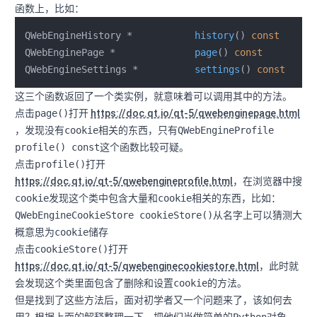
函数上，比如：
QWebEngineHistory *           
history
()
const
QWebEnginePage *              
page
()
const
QWebEngineSettings *          
settings
()
const
这三个函数返回了一个类实例，就意味着可以调用其中的方法。
点击
page()
打开
https://doc.qt.io/qt-5/qwebenginepage.html
，发现没有
cookie
相关的东西，只有
QWebEngineProfile
profile() const
这个函数比较可疑。
点击
profile()
打开
https://doc.qt.io/qt-5/qwebengineprofile.html
，在浏览器中搜
cookie
发现这个类中包含大量和
cookie
相关的东西，比如：
QWebEngineCookieStore cookieStore()
从名字上可以猜测大
概意思为
cookie
储存
点击
cookieStore()
打开
https://doc.qt.io/qt-5/qwebenginecookiestore.html
，此时就
会发现这个类里面包含了删除和设置
cookie
的方法。
但是找到了这些方法后，面对初学者又一个问题来了，该如何去