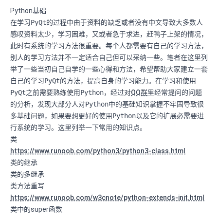
Python基础
在学习
PyQt
的过程中由于资料的缺乏或者没有中文导致大多数人
感叹资料太少，学习困难，又或者急于求进，赶鸭子上架的情况，
此时有系统的学习方法很重要。每个人都需要有自己的学习方法，
别人的学习方法并不一定适合自己但可以采纳一些。笔者在这里列
举了一些当初自己自学的一些心得和方法，希望帮助大家建立一套
自己的学习
PyQt
的方法，提高自身的学习能力。在学习和使用
PyQt
之前需要熟练使用
Python
，经过对
QQ群
里经常提问的问题
的分析，发现大部分人对
Python
中的基础知识掌握不牢固导致很
多基础问题，如果要想更好的使用
Python
以及它的扩展必需要进
行系统的学习。这里列举一下常用的知识点。
类
⠀⠀⠀⠀⠀⠀⠀⠀⠀⠀⠀⠀⠀⠀⠀⠀⠀
https://www.runoob.com/python3/python3-class.html
类的继承
类的多继承
类方法重写
⠀⠀⠀⠀⠀⠀⠀⠀⠀⠀
https://www.runoob.com/w3cnote/python-extends-init.html
类中的super函数
⠀⠀⠀⠀⠀